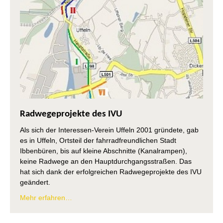
I
I
B
u
G
U
B
Radwegeprojekte des IVU
Als sich der Interessen-Verein Uffeln 2001 gründete, gab
es in Uffeln, Ortsteil der fahrradfreundlichen Stadt
Ibbenbüren, bis auf kleine Abschnitte (Kanalrampen),
keine Radwege an den Hauptdurchgangsstraßen. Das
hat sich dank der erfolgreichen Radwegeprojekte des IVU
geändert.
Mehr erfahren…