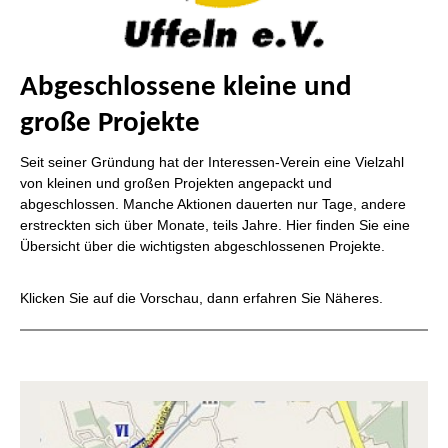
a
D
J
O
S
U
i
U
A
V
K
P
D
Abgeschlossene kleine und
u
u
G
große Projekte
B
F
A
U
M
I
A
D
Seit seiner Gründung hat der Interessen-Verein eine Vielzahl
K
P
U
von kleinen und großen Projekten angepackt und
F
u
V
abgeschlossen. Manche Aktionen dauerten nur Tage, andere
A
erstreckten sich über Monate, teils Jahre. Hier finden Sie eine
E
K
Übersicht über die wichtigsten abgeschlossenen Projekte.
u
F
S
P
v
M
Klicken Sie auf die Vorschau, dann erfahren Sie Näheres.
F
S
B
f
L
M
d
F
A
u
K
S