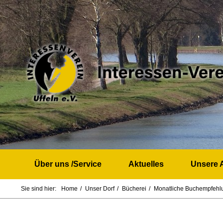
Über uns /Service
Aktuelles
Unsere A
Sie sind hier:
Home
Unser Dorf
Bücherei
Monatliche Buchempfehl