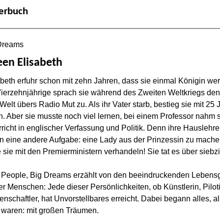
derbuch
Dreams
en Elisabeth
abeth erfuhr schon mit zehn Jahren, dass sie einmal Königin we
Vierzehnjährige sprach sie während des Zweiten Weltkriegs den
 Welt übers Radio Mut zu. Als ihr Vater starb, bestieg sie mit 25
n. Aber sie musste noch viel lernen, bei einem Professor nahm 
richt in englischer Verfassung und Politik. Denn ihre Hauslehre
en eine andere Aufgabe: eine Lady aus der Prinzessin zu machen
e sie mit den Premierministern verhandeln! Sie tat es über siebz
le People, Big Dreams erzählt von den beeindruckenden Lebens
r Menschen: Jede dieser Persönlichkeiten, ob Künstlerin, Pilot
nschaftler, hat Unvorstellbares erreicht. Dabei begann alles, a
n waren: mit großen Träumen.