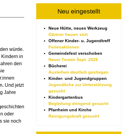
Neu eingestellt
Neue Hütte, neues Werkzeug
Gärtner freuen sich
Offener Kinder- u. Jugendtreff
Ferienaktionen
rden würde.
Gemeindefest verschoben
 Kindern in
Neuer Termin Sept. 2028
 Jahren den
Bücherei
sie
Ausleihen deutlich gestiegen
r:innen
Kinder- und Jugendgruppen
Jugendliche zur Unterstützung
. Und jetzt
gesucht
ig Jahre
Kindergartenbus
Begleitung dringend gesucht
geschichten
Pfarrheim und Kirche
in oder
Reinigungskraft gesucht
ls sie noch