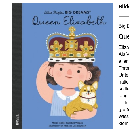
Bil
Big 
Que
Eliz
Als 
aller
Thro
Unter
hatt
sollt
lang.
Litt
große
Wisse
klei