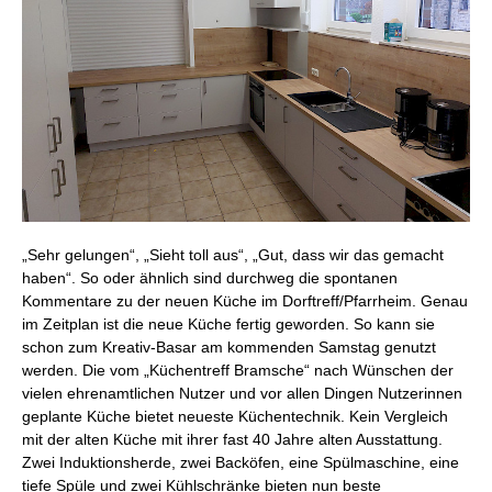
a
D
J
O
S
U
i
U
A
V
K
P
D
u
u
G
B
F
A
U
M
I
A
D
K
P
U
F
u
V
A
„Sehr gelungen“, „Sieht toll aus“, „Gut, dass wir das gemacht
E
K
haben“. So oder ähnlich sind durchweg die spontanen
u
F
S
Kommentare zu der neuen Küche im Dorftreff/Pfarrheim. Genau
P
v
M
im Zeitplan ist die neue Küche fertig geworden. So kann sie
F
schon zum Kreativ-Basar am kommenden Samstag genutzt
S
B
werden. Die vom „Küchentreff Bramsche“ nach Wünschen der
f
L
vielen ehrenamtlichen Nutzer und vor allen Dingen Nutzerinnen
M
d
F
geplante Küche bietet neueste Küchentechnik. Kein Vergleich
A
u
mit der alten Küche mit ihrer fast 40 Jahre alten Ausstattung.
K
S
Zwei Induktionsherde, zwei Backöfen, eine Spülmaschine, eine
tiefe Spüle und zwei Kühlschränke bieten nun beste